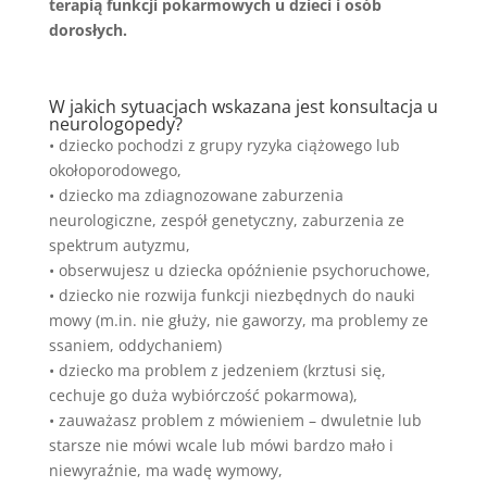
terapią funkcji pokarmowych u dzieci i osób
dorosłych.
W jakich sytuacjach wskazana jest konsultacja u
neurologopedy?
• dziecko pochodzi z grupy ryzyka ciążowego lub
okołoporodowego,
• dziecko ma zdiagnozowane zaburzenia
neurologiczne, zespół genetyczny, zaburzenia ze
spektrum autyzmu,
• obserwujesz u dziecka opóźnienie psychoruchowe,
• dziecko nie rozwija funkcji niezbędnych do nauki
mowy (m.in. nie głuży, nie gaworzy, ma problemy ze
ssaniem, oddychaniem)
• dziecko ma problem z jedzeniem (krztusi się,
cechuje go duża wybiórczość pokarmowa),
• zauważasz problem z mówieniem – dwuletnie lub
starsze nie mówi wcale lub mówi bardzo mało i
niewyraźnie, ma wadę wymowy,