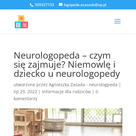
509327133
logopeda.azasada@op.pl
Neurologopeda – czym
się zajmuje? Niemowlę i
dziecko u neurologopedy
utworzone przez
Agnieszka Zasada - neurologpeda
|
lip 29, 2022
|
Informacje dla rodziców
|
0
komentarzy