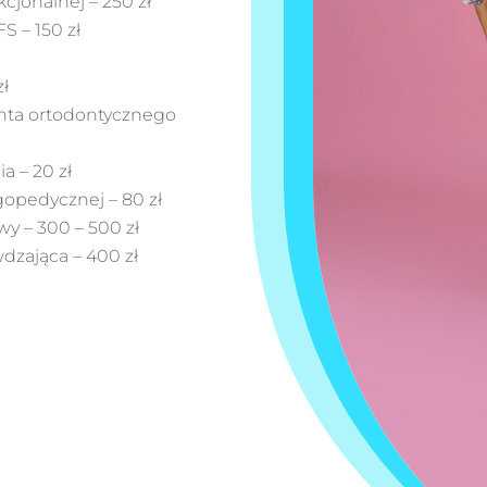
cjonalnej – 250 zł
S – 150 zł
zł
nta ortodontycznego
 – 20 zł
opedycznej – 80 zł
wy – 300 – 500 zł
dzająca – 400 zł