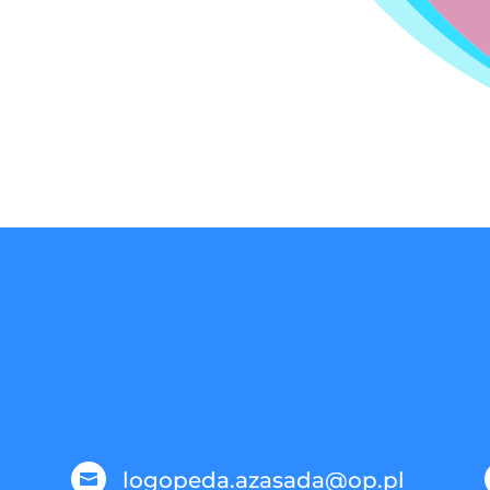
logopeda.azasada@op.pl
