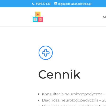
509327133
logopeda.azasada@op.pl
S
Cennik
Konsultacja neurologopedyczna – 
Diagnoza neurologopedyczna – 20